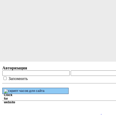
Советы социального педагога
Советы психолога
Здоровые дети в здоровой семье
Финансовая грамотность
Афганистан
Противодействие терроризму и экстремизму
Противодействие коррупции
Карта сайта
----------------------------------------------------------------
Виртуальный музей
Поиск по сайту
Авторизация
Запомнить
скрипт часов для сайта