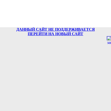
МБОУ "Средняя общеоб
ДАННЫЙ САЙТ НЕ ПОДДЕРЖИВАЕТСЯ
ПЕРЕЙТИ НА НОВЫЙ САЙТ
т
e-mail
Школьные
Государственная итоговая
Ком
Главная
|
|
|
будни
аттестация
без